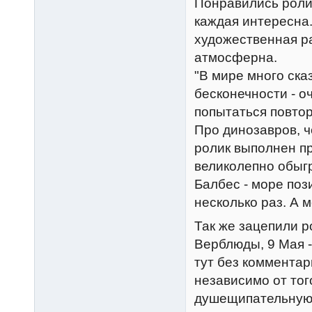
Понравились ролик
каждая интересна.
художественная ра
атмосферна.
"В мире много ска
бесконечности - о
попытаться повтор
Про динозавров, ч
ролик выполнен п
великолепно обыг
Балбес - море поз
несколько раз. А м
Так же зацепили
Верблюды, 9 Мая -
тут без комментар
независимо от тог
душещипательную 