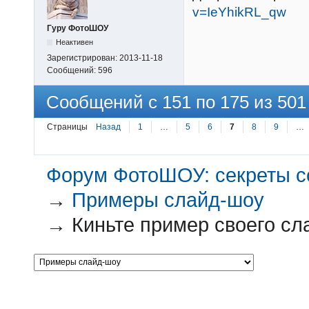
v=IeYhikRL_qw
Гуру ФотоШОУ
Неактивен
Зарегистрирован:
2013-11-18
Сообщений:
596
Сообщений с 151 по 175 из 501
Страницы
Назад
1
…
5
6
7
8
9
…
Форум ФотоШОУ: секреты с
→
Примеры слайд-шоу
→
Киньте пример своего с