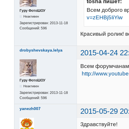
tosha пишет:
Всем доброго в
Гуру ФотоШОУ
v=zEHBj5IiYiw
Неактивен
Зарегистрирован:
2013-11-18
Сообщений:
596
Красивый ролик! в
drobyshevskaya.lelya
2015-04-24 22
Всем форумчанам 
http://www.youtu
Гуру ФотоШОУ
Неактивен
Зарегистрирован:
2013-11-18
Сообщений:
596
yanezh007
2015-05-29 20
Здравствуйте!