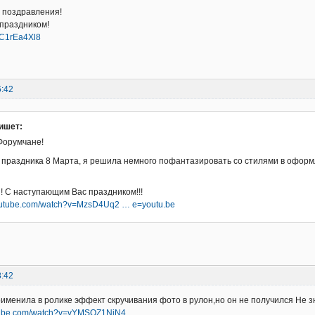
 поздравления!
праздником!
6BC1rEa4Xl8
6:42
ишет:
Форумчане!
 праздника 8 Марта, я решила немного пофантазировать со стилями в офор
 С наступающим Вас праздником!!!
youtube.com/watch?v=MzsD4Uq2 … e=youtu.be
8:42
именила в ролике эффект скручивания фото в рулон,но он не получился Не з
utube.com/watch?v=vYMSQZ1NjN4