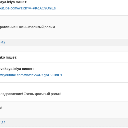
aya.lelya пишет:
.youtube.com/watch?v=PKgAC9OniEs
равление! Очень красивый ролик!
4:42
nko пишет:
vskaya.lelya пишет:
www.youtube.com/watch?v=PKgAC9OniEs
поздравление! Очень красивый ролик!
!
7:32