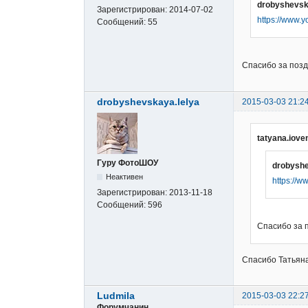
drobyshevsk
Зарегистрирован:
2014-07-02
https://www
Сообщений:
55
Спасибо за позд
drobyshevskaya.lelya
2015-03-03 21:2
tatyana.iove
Гуру ФотоШОУ
drobyshe
Неактивен
https://
Зарегистрирован:
2013-11-18
Сообщений:
596
Спасибо за 
Спасибо Татьяна
Ludmila
2015-03-03 22:2
Форумчанин