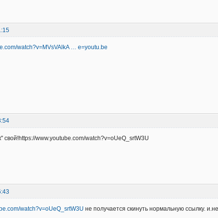
1:15
ube.com/watch?v=MVsVAlkA … e=youtu.be
8:54
к" свой!https://www.youtube.com/watch?v=oUeQ_srtW3U
6:43
tube.com/watch?v=oUeQ_srtW3U
не получается скинуть нормальную ссылку. и.не