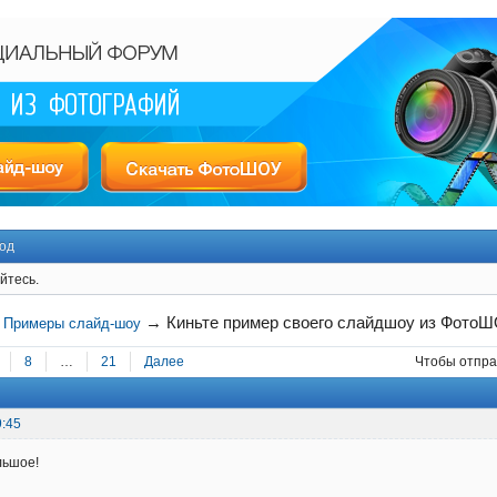
од
йтесь.
→
Киньте пример своего слайдшоу из Фот
→
Примеры слайд-шоу
8
…
21
Далее
Чтобы отпра
9:45
льшое!