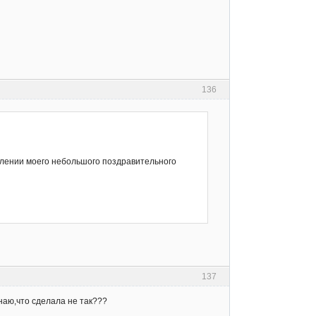
136
млении моего небольшого поздравительного
137
наю,что сделала не так???