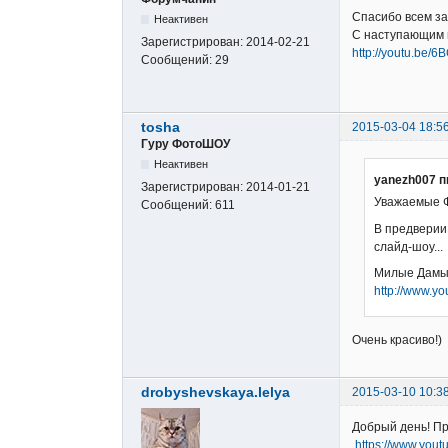
Спасибо всем за
Неактивен
С наступающим 
Зарегистрирован:
2014-02-21
http://youtu.be/
Сообщений:
29
tosha
2015-03-04 18:5
Гуру ФотоШОУ
Неактивен
yanezh007 п
Зарегистрирован:
2014-01-21
Уважаемые 
Сообщений:
611
В предверии
слайд-шоу...
Милые Дамы!
http://www.
Очень красиво!)
drobyshevskaya.lelya
2015-03-10 10:3
Добрый день! Пр
https://www.yo