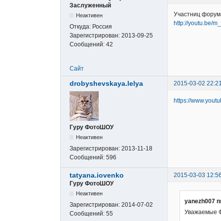
Заслуженный
Участниц форум
Неактивен
http://youtu.be/
Откуда:
Россия
Зарегистрирован:
2013-09-25
Сообщений:
42
Сайт
drobyshevskaya.lelya
2015-03-02 22:2
https://www.you
Гуру ФотоШОУ
Неактивен
Зарегистрирован:
2013-11-18
Сообщений:
596
tatyana.iovenko
2015-03-03 12:5
Гуру ФотоШОУ
Неактивен
yanezh007 п
Зарегистрирован:
2014-07-02
Уважаемые 
Сообщений:
55