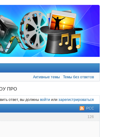
Активные темы
Темы без ответов
оШОУ ПРО
вить ответ, вы должны
войти
или
зарегистрироваться
РСС
126