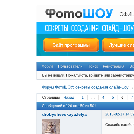
Форум
Пользователи
Поиск
Регистрация
Вх
Вы не вошли.
Пожалуйста, войдите или зарегистриру
Форум ФотоШОУ: секреты создания слайд-шоу
Страницы
Назад
1
…
4
5
6
7
Сообщений с 126 по 150 из 501
drobyshevskaya.lelya
2015-02-17 14:3
Спасибо вам бо