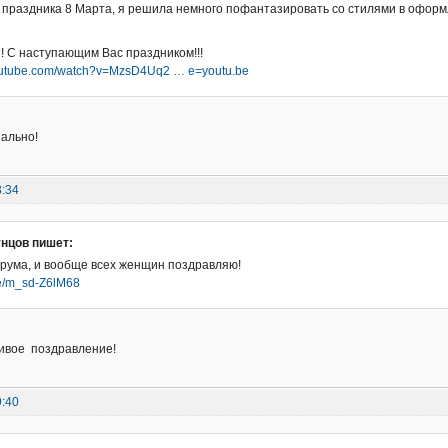
 праздника 8 Марта, я решила немного пофантазировать со стилями в офор
 С наступающим Вас праздником!!!
youtube.com/watch?v=MzsD4Uq2 … e=youtu.be
ально!
8:34
нцов пишет:
рума, и вообще всех женщин поздравляю!
.be/m_sd-Z6lM68
сивое поздравление!
9:40