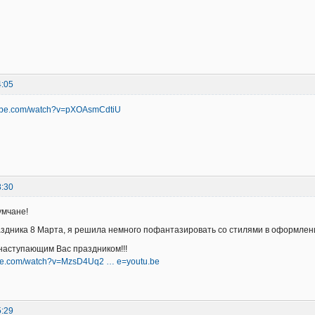
4:05
tube.com/watch?v=pXOAsmCdtiU
8:30
мчане!
здника 8 Марта, я решила немного пофантазировать со стилями в оформлени
наступающим Вас праздником!!!
ube.com/watch?v=MzsD4Uq2 … e=youtu.be
5:29