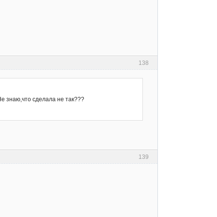
138
Не знаю,что сделала не так???
139