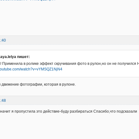
1:40
aya.lelya пишет:
! Применила в ролике эффект скручивания фото в рулон,но он не получился 
.youtube.com/watch?v=vYMSQZ1NjN4
 движение фотографии, которая в рулоне.
1:48
) Значит я пропустила это действие-буду разбираться Спасибо,что подсказали