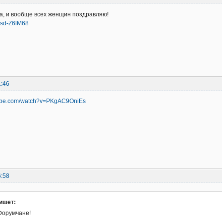
а, и вообще всех женщин поздравляю!
m_sd-Z6lM68
1:46
tube.com/watch?v=PKgAC9OniEs
6:58
ишет:
Форумчане!