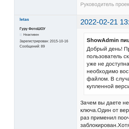
Руководитель прое
letas
2022-02-21 13
Гуру ФотоШОУ
Неактивен
ShowAdmin пи
Зарегистрирован:
2015-10-16
Сообщений:
89
Добрый день! П
пользователь с
уже не доступн
необходимо вос
файлом. В случа
купленной верс
Зачем вы даете н
ключа.Один от вер
раз применил пооч
заблокирован.Хотя