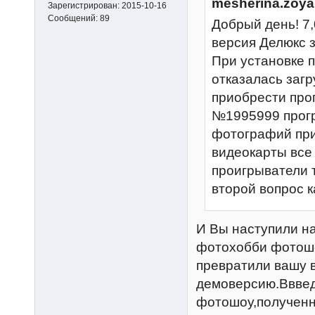
mesherina.zoya
Зарегистрирован:
2015-10-16
Сообщений:
89
Добрый день! 7
версия Делюкс 
При установке 
отказалась заг
приобрести про
№1995999 прогр
фотографий при
видеокарты все
проигрыватели т
второй вопрос 
И Вы наступили на
фотохобби фотошо
превратили вашу 
демоверсию.Вввед
фотошоу,полученны