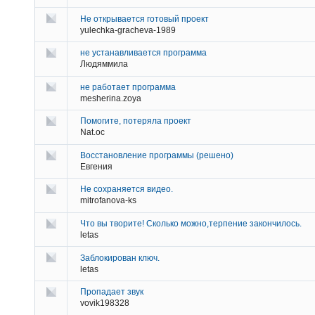
Не открывается готовый проект
yulechka-gracheva-1989
не устанавливается программа
Людяммила
не работает программа
mesherina.zoya
Помогите, потеряла проект
Nat.oc
Восстановление программы (решено)
Евгения
Не сохраняется видео.
mitrofanova-ks
Что вы творите! Сколько можно,терпение закончилось.
letas
Заблокирован ключ.
letas
Пропадает звук
vovik198328