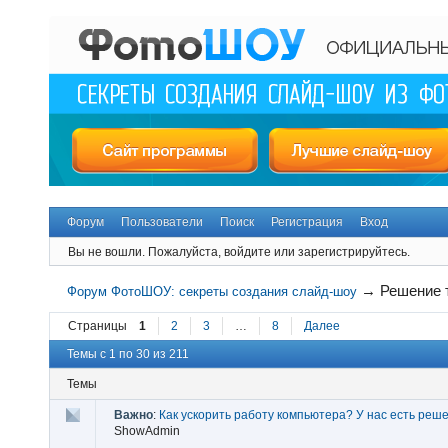
Форум
Пользователи
Поиск
Регистрация
Вход
Вы не вошли.
Пожалуйста, войдите или зарегистрируйтесь.
→
Решение 
Форум ФотоШОУ: секреты создания слайд-шоу
Страницы
1
2
3
…
8
Далее
Темы с 1 по 30 из 211
Темы
Важно
:
Как ускорить работу компьютера? У нас есть реш
ShowAdmin