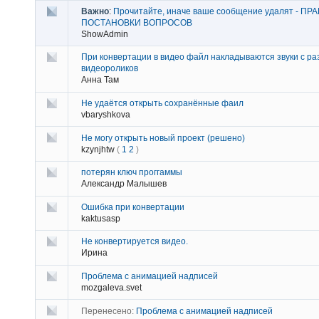
Важно
:
Прочитайте, иначе ваше сообщение удалят - ПР
ПОСТАНОВКИ ВОПРОСОВ
ShowAdmin
При конвертации в видео файл накладываются звуки с ра
видеороликов
Анна Там
Не удаётся открыть сохранённые фаил
vbaryshkova
Не могу открыть новый проект (решено)
kzynjhtw
(
1
2
)
потерян ключ проггаммы
Александр Малышев
Ошибка при конвертации
kaktusasp
Не конвертируется видео.
Ирина
Проблема с анимацией надписей
mozgaleva.svet
Перенесено:
Проблема с анимацией надписей