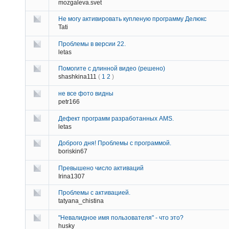
mozgaleva.svet
Не могу активировать купленую программу Делюкс
Tati
Проблемы в версии 22.
letas
Помогите с длинной видео (решено)
shashkina111
(
1
2
)
не все фото видны
petr166
Дефект программ разработанных AMS.
letas
Доброго дня! Проблемы с программой.
boriskin67
Превышено число активаций
Irina1307
Проблемы с активацией.
tatyana_chistina
"Невалидное имя пользователя" - что это?
husky