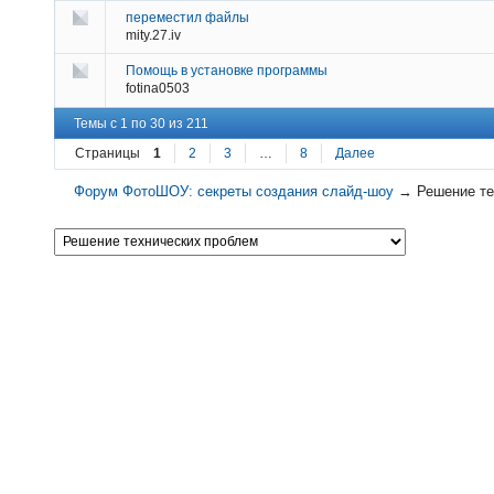
переместил файлы
mity.27.iv
Помощь в установке программы
fotina0503
Темы с 1 по 30 из 211
Страницы
1
2
3
…
8
Далее
Форум ФотоШОУ: секреты создания слайд-шоу
→
Решение те