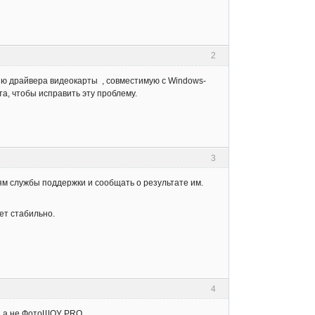
2
ию драйвера видеокарты , совместимую с Windows-
та, чтобы исправить эту проблему.
3
ям службы поддержки и сообщать о результате им.
ет стабильно.
4
к, а не ФотоШОУ PRO.