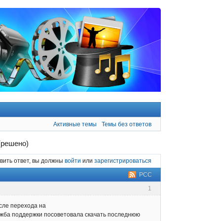
Активные темы
Темы без ответов
(решено)
вить ответ, вы должны
войти
или
зарегистрироваться
РСС
1
осле перехода на
лужба поддержки посоветовала скачать последнюю