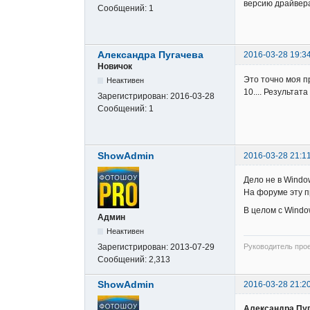
версию драйвера
Сообщений:
1
Александра Пугачева
2016-03-28 19:3
Новичок
Это точно моя п
Неактивен
10.... Результат
Зарегистрирован:
2016-03-28
Сообщений:
1
ShowAdmin
2016-03-28 21:1
Дело не в Windo
На форуме эту п
В целом с Windo
Админ
Неактивен
Зарегистрирован:
2013-07-29
Руководитель про
Сообщений:
2,313
ShowAdmin
2016-03-28 21:2
Александра Пу