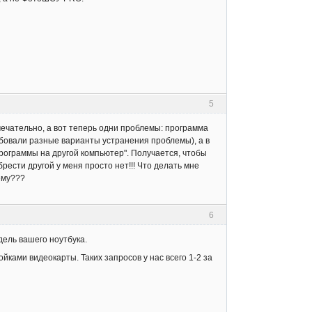
5
мечательно, а вот теперь одни проблемы: программа
обовали разные варианты устранения проблемы), а в
ограммы на другой компьютер". Получается, чтобы
рести другой у меня просто нет!!! Что делать мне
ему???
6
ель вашего ноутбука.
йками видеокарты. Таких запросов у нас всего 1-2 за