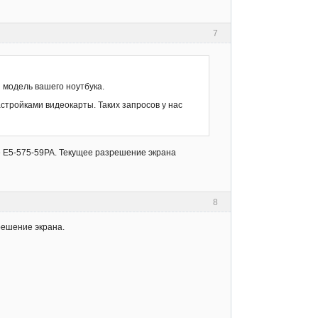
7
 модель вашего ноутбука.
астройками видеокарты. Таких запросов у нас
re E5-575-59PA. Текущее разрешение экрана
8
решение экрана.