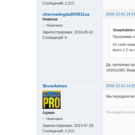
Сообщений:
2,313
shevnadegda055911sa
2016-12-01 14:1
Новичок
Неактивен
ShowAdmin 
Зарегистрирован:
2016-05-02
Программа п
Сообщений:
6
От себя скаж
всего 1-2 за
Да, проблема пр
1920х1080. Видео
ShowAdmin
2016-12-01 14:2
Мы передали всю
Руководитель про
Админ
Неактивен
Зарегистрирован:
2013-07-29
Сообщений:
2,313