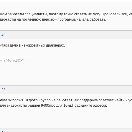
ком работали специалисты, поэтому точно сказать не могу. Пробовали все, чт
деокарты на последнюю версию - программа начала работать.
5:49
ё-таки дело в некорректных драйверах.
екта "ФотоШОУ"
8:28
омпе Windows 10 фотошоупро не работает.Тех.поддержка советует найти и ус
для видеокарты радион 9400про для 10ки.Подскажите адресок