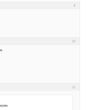
9
10
а.
11
орума.