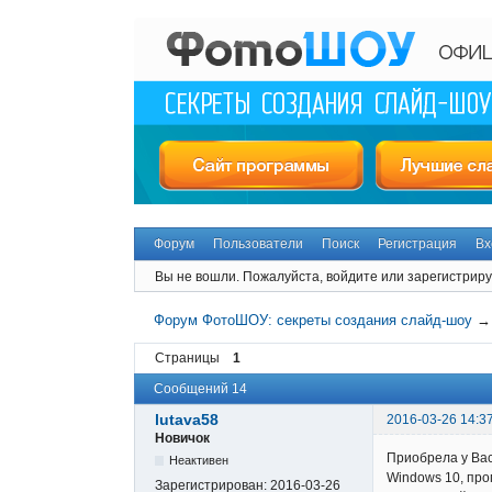
Форум
Пользователи
Поиск
Регистрация
Вх
Вы не вошли.
Пожалуйста, войдите или зарегистриру
Форум ФотоШОУ: секреты создания слайд-шоу
Страницы
1
Сообщений 14
lutava58
2016-03-26 14:3
Новичок
Приобрела у Вас
Неактивен
Windows 10, про
Зарегистрирован:
2016-03-26