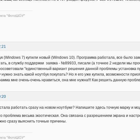
екта "ФотоШОУ"
2:21
к (Windows 7) купили новый (Windows 10). Программа работала, все было за
ать, в службу поддержки заявка - №89933, писали (а точнее 2 недели мы пр
посоветовали "единственный вариант решения данной проблемы установка пр
 нужно знать какой ноутбук покупать? Но я его уже купила, возможности приоб
амма мне очень-очень нравиться, она мне нужна!!! Как решить данную пробл
0:20
тала работать сразу на новом ноутбуке? Напишите здесь точную марку и мод
что проблема весьма экзотическая. Она связана с разрешением экрана и настро
ожно сразу выяснить точные причины.
екта "ФотоШОУ"