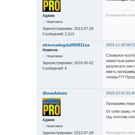
Руководитель про
Админ
Неактивен
Зарегистрирован:
2013-07-29
Сообщений:
2,313
shevnadegda055911sa
2016-11-30 08:2
Новичок
Сломался ноутбу
Неактивен
перестала работ
Зарегистрирован:
2016-05-02
результате они 
Сообщений:
6
иметь программу
теперь??? Прогр
ShowAdmin
2016-12-01 01:4
Программа перес
От себя скажу, 
год, поэтому сл
Админ
Неактивен
Зарегистрирован:
2013-07-29
Руководитель про