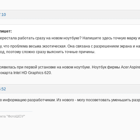
7:10
пишет:
ерестала работать сразу на новом ноутбуке? Напишите здесь точную марку и
у, что проблема весьма экзотическая. Она связана с разрешением экрана и н
 год, поэтому сложно сразу выяснить точные причины.
оявилась при первой установке на новом ноутбуке. Ноутбук фирмы Acer Aspi
карта Intel HD Graphics 620.
5:52
 информацию разработчикам. Из нового - могу посоветовать уменьшить раз
екта "ФотоШОУ"