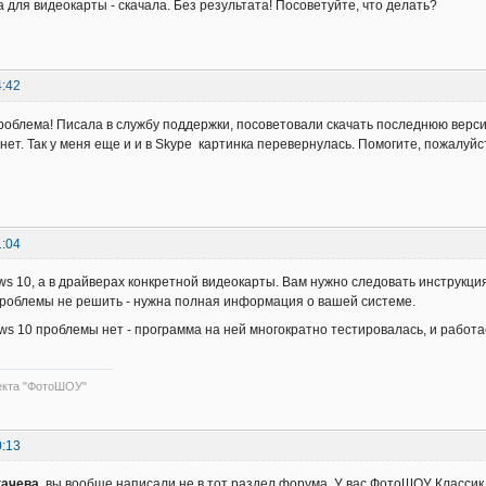
 для видеокарты - скачала. Без результата! Посоветуйте, что делать?
4:42
роблема! Писала в службу поддержки, посоветовали скачать последнюю верс
а нет. Так у меня еще и и в Skype картинка перевернулась. Помогите, пожалуйс
1:04
ws 10, а в драйверах конкретной видеокарты. Вам нужно следовать инструкци
роблемы не решить - нужна полная информация о вашей системе.
ws 10 проблемы нет - программа на ней многократно тестировалась, и работа
екта "ФотоШОУ"
0:13
гачева
, вы вообще написали не в тот раздел форума. У вас ФотоШОУ Класси