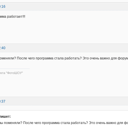
0:16
мма работает!!!
2:40
оменяли? После чего программа стала работать? Это очень важно для форум
екта "ФотоШОУ"
0:37
пишет:
вы поменяли? После чего программа стала работать? Это очень важно для ф