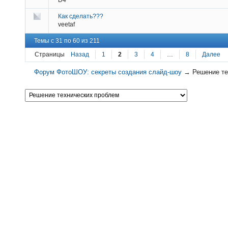
Как сделать???
veetaf
Темы с 31 по 60 из 211
Страницы
Назад
1
2
3
4
…
8
Далее
Форум ФотоШОУ: секреты создания слайд-шоу
→
Решение те