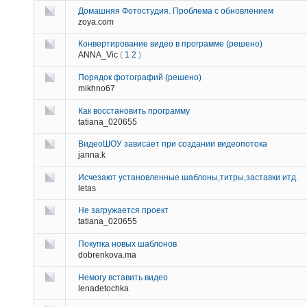
Домашняя Фотостудия. Проблема с обновлением
zoya.com
Конвертирование видео в программе (решено)
ANNA_Vic
(
1
2
)
Порядок фотографий (решено)
mikhno67
Как восстановить программу
tatiana_020655
ВидеоШОУ зависает при создании видеопотока
janna.k
Исчезают установленные шаблоны,титры,заставки итд.
letas
Не загружается проект
tatiana_020655
Покупка новых шаблонов
dobrenkova.ma
Немогу вставить видео
lenadetochka