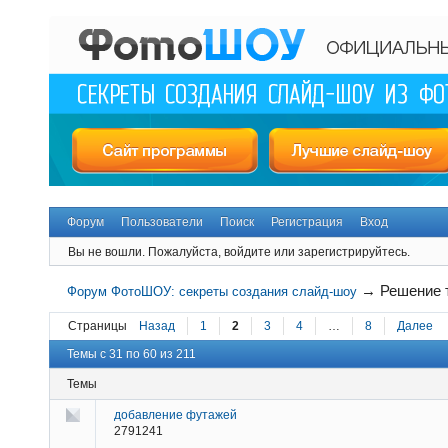
Форум
Пользователи
Поиск
Регистрация
Вход
Вы не вошли.
Пожалуйста, войдите или зарегистрируйтесь.
→
Решение 
Форум ФотоШОУ: секреты создания слайд-шоу
Страницы
Назад
1
2
3
4
…
8
Далее
Темы с 31 по 60 из 211
Темы
добавление футажей
2791241