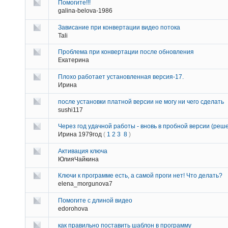
Помогите!!!
galina-belova-1986
Зависание при конвертации видео потока
Tali
Проблема при конвертации после обновления
Екатерина
Плохо работает установленная версия-17.
Ирина
после установки платной версии не могу ни чего сделать
sushi117
Через год удачной работы - вновь в пробной версии (реш
Ирина 1979год
(
1
2
3
8
)
Активация ключа
ЮлияЧайкина
Ключи к программе есть, а самой проги нет! Что делать?
elena_morgunova7
Помогите с длиной видео
edorohova
как правильно поставить шаблон в программу